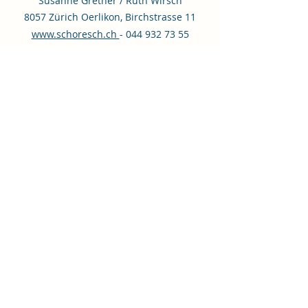
Susanne Grether / Ruth Wirsch
8057 Zürich Oerlikon, Birchstrasse 11
www.schoresch.ch
-
044 932 73 55
Neurohirn / Eveline Scherrer
Zugerstrasse 76, 6340 Baar
neurohirn.ch
-
079 535 42 79
Neurofeedback Zürich Bederpraxis /
Corinne Schmid
8002 Zürich
,
Bederstrasse 80
neurofeedback-zuerich.ch
-
077 520 38 84
NeuroHealth Balance / Selina Naeff
Ismattstrasse 1, 8908 Hedingen
neurohealth-balance.ch
-
0
79 213 35 57